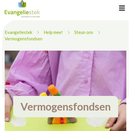
Evangeliestek
Help mee!
Steun ons
Vermogensfondsen
Vermogensfondsen